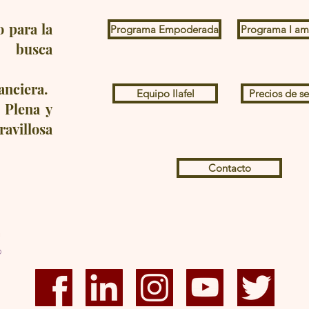
 para la
Programa Empoderada
Programa I am
 busca
anciera.
Equipo Ilafel
Precios de se
 Plena y
avillosa
Contacto