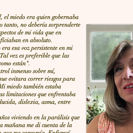
, el miedo era quien gobernaba
lo tanto, no debería sorprenderte
pectos de mi vida que en
ficiaban en absoluto.
 era esa voz persistente en mi
Tal vez es preferible que las
como están".
trol inmenso sobre mí,
ue evitara correr riesgos para
 Mi miedo también estaba
as limitaciones que enfrentaba
educida, dislexia, asma, entre
ños viviendo en la parálisis que
a mañana me di cuenta de la
n que me carcomía. Enfurecí