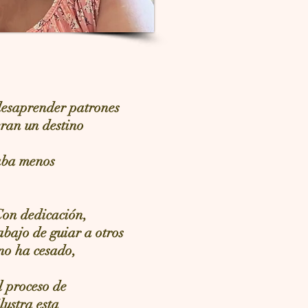
 desaprender patrones
eran un destino
aba menos
Con dedicación,
abajo de guiar a otros
no ha cesado,
l proceso de
lustra esta