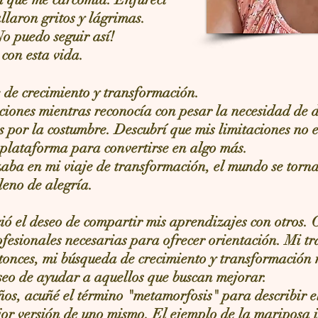
laron gritos y lágrimas.
No puedo seguir así!
con esta vida.
je de crecimiento y transformación.
cciones mientras reconocía con pesar la necesidad de
 por la costumbre. Descubrí que mis limitaciones no 
 plataforma para convertirse en algo más.
ba en mi viaje de transformación, el mundo se torn
eno de alegría.
ió el deseo de compartir mis aprendizajes con otros. 
ofesionales necesarias para ofrecer orientación. Mi tr
tonces, mi búsqueda de crecimiento y transformación 
seo de ayudar a aquellos que buscan mejorar.
ños, acuñé el término "metamorfosis" para describir e
jor versión de uno mismo. El ejemplo de la mariposa i