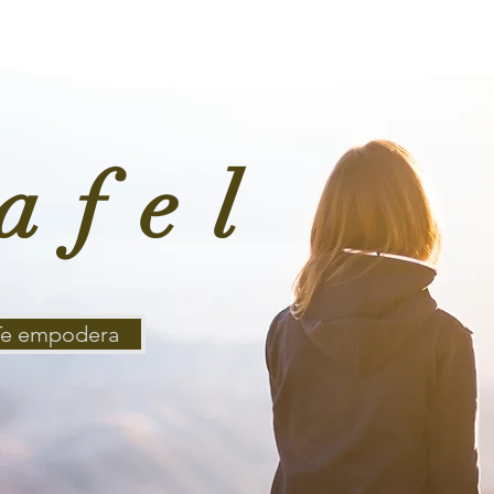
afel
Te empodera